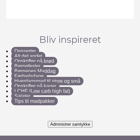
Bliv inspireret
Desserter
Alt det andet
Opskrifter på brød
Børnefester
Børnenes Maddag
Fødselsdage
Hverdagsmad til store og små
Opskrifter på kager
LCHF (Low carb high fat)
Salater
Tips til madpakker
Administrer samtykke