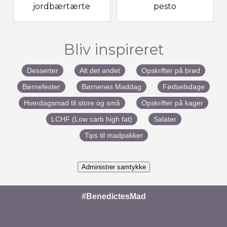
jordbærtærte
pesto
Bliv inspireret
Desserter
Alt det andet
Opskrifter på brød
Børnefester
Børnenes Maddag
Fødselsdage
Hverdagsmad til store og små
Opskrifter på kager
LCHF (Low carb high fat)
Salater
Tips til madpakker
Administrer samtykke
#BenedictesMad