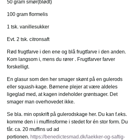
50 gram smør(blødt)
100 gram flormelis
1 tsk. vanillesukker
Evt. 2 tsk. citronsaft
Rød frugtfarve i den ene og blå frugtfarve i den anden.
Kom langsom i, mens du rører . Frugtfarver farver
forskelligt.
En glasur som den her smager skønt på en gulerods
eller squash-kage. Børnene plejer at være aldeles
ligeglad med, at kagen indeholder grøntsager. Det
smager man overhovedet ikke.
Se bla. min opskrift på gulerodskage her. Du kan f.eks.
komme den i i muffinsforme i stedet for én stor form. Du
får. ca. 20 muffins ud ad
portionen.
https://benedictesmad.dk/laekker-og-saftig-