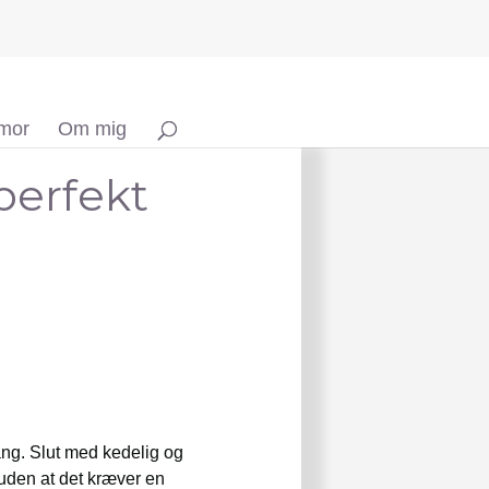
 mor
Om mig
perfekt
gang. Slut med kedelig og
 uden at det kræver en