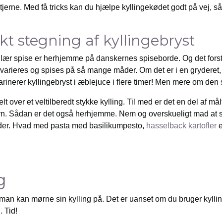
tjerne. Med få tricks kan du hjælpe kyllingekødet godt på vej, 
fekt stegning af kyllingebryst
lær spise er herhjemme på danskernes spiseborde. Og det forstår
 varieres og spises på så mange måder. Om det er i en gryderet,
marinerer kyllingebryst i æblejuce i flere timer! Men mere om d
t over et veltilberedt stykke kylling. Til med er det en del af må
n. Sådan er det også herhjemme. Nem og overskueligt mad at sp
der. Hvad med pasta med basilikumpesto,
hasselback kartofler
e
g
man kan mørne sin kylling på. Det er uanset om du bruger kylling
. Tid!