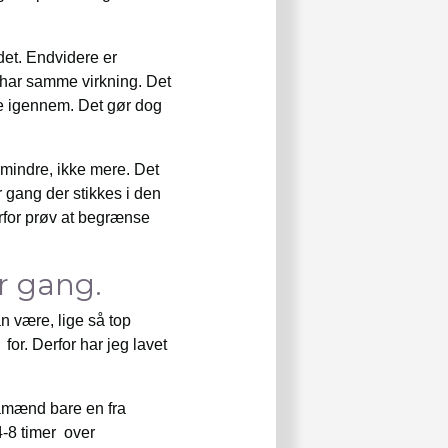
et. Endvidere er
t har samme virkning. Det
re igennem. Det gør dog
 mindre, ikke mere. Det
r gang der stikkes i den
erfor prøv at begrænse
er gang.
n være, lige så top
for. Derfor har jeg lavet
 såmænd bare en fra
4-8 timer over