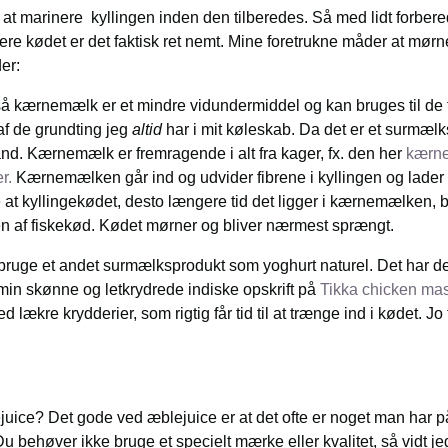
 til at marinere kyllingen inden den tilberedes. Så med lidt forb
nere kødet er det faktisk ret nemt. Mine foretrukne måder at mørne
er:
å kærnemælk er et mindre vidundermiddel og kan bruges til de f
f de grundting jeg
altid
har i mit køleskab. Da det er et surmæl
and. Kærnemælk er fremragende i alt fra kager, fx. den her
kærn
r.
Kærnemælken går ind og udvider fibrene i kyllingen og lader
 at kyllingekødet, desto længere tid det ligger i kærnemælken, b
ten af fiskekød. Kødet mørner og bliver nærmest sprængt.
 bruge et andet surmælksprodukt som yoghurt naturel. Det har de
 min skønne og letkrydrede indiske opskrift på
Tikka chicken mas
lækre krydderier, som rigtig får tid til at trænge ind i kødet. Jo
juice? Det gode ved æblejuice er at det ofte er noget man har p
u behøver ikke bruge et specielt mærke eller kvalitet, så vidt j