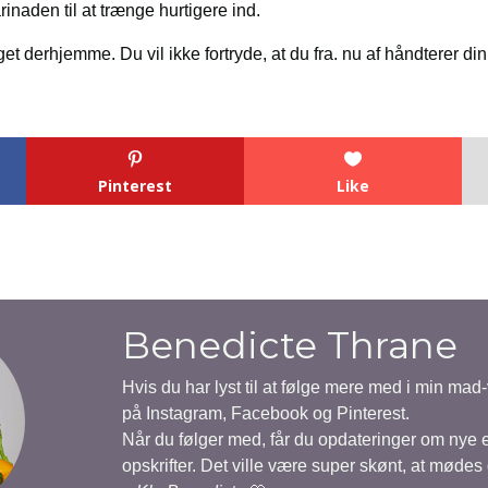
arinaden til at trænge hurtigere ind.
t derhjemme. Du vil ikke fortryde, at du fra. nu af håndterer di
Pinterest
Like
Benedicte Thrane
Hvis du har lyst til at følge mere med i min mad
på Instagram, Facebook og Pinterest.
Når du følger med, får du opdateringer om nye
opskrifter. Det ville være super skønt, at mødes