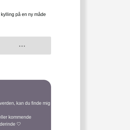
n kylling på en ny måde
-verden, kan du finde mig
 eller kommende
 derinde 🤍