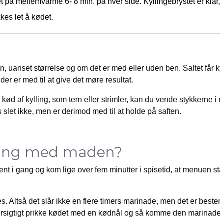
t på mellemvarme 6- 8 min. på hver side. Kyllingebrystet er klar
kkes let å kødet.
en, uanset størrelse og om det er med eller uden ben. Saltet får ky
 der er med til at give det møre resultat.
kød af kylling, som tern eller strimler, kan du vende stykkerne 
 slet ikke, men er derimod med til at holde på saften.
 gang med maden?
nt i gang og kom lige over fem minutter i spisetid, at menuen st
es. Altså det slår ikke en flere timers marinade, men det er best
forsigtigt prikke kødet med en kødnål og så komme den marinade