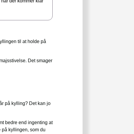
, når der kommer klar
llingen til at holde på
i majsstivelse. Det smager
år på kylling? Det kan jo
emt bedre end ingenting at
 på kyllingen, som du