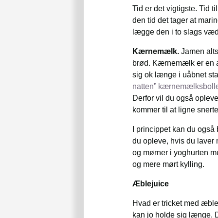
Tid er det vigtigste. Tid
den tid det tager at mari
lægge den i to slags væd
Kærnemælk.
Jamen alts
brød. Kærnemælk er en a
sig ok længe i uåbnet st
natten” kærnemælksbolle
Derfor vil du også opleve
kommer til at ligne sner
I princippet kan du også
du opleve, hvis du laver
og mørner i yoghurten med 
og mere mørt kylling.
Æblejuice
Hvad er tricket med æble
kan jo holde sig længe. D