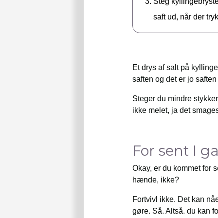
Steg kyllingebryste
saft ud, når der try
Et drys af salt på kylling
saften og det er jo saften
Steger du mindre stykker 
ikke melet, ja det smages
For sent I
Okay, er du kommet for se
hænde, ikke?
Fortvivl ikke. Det kan nå
gøre. Så. Altså. du kan 