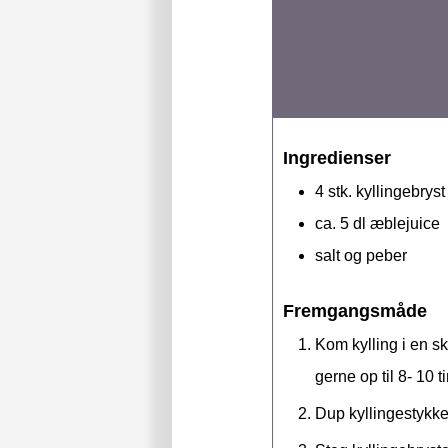
Ingredienser
4
stk.
kyllingebryst
ca. 5
dl
æblejuice
salt og peber
Fremgangsmåde
Kom kylling i en s
gerne op til 8- 10 t
Dup kyllingestykke