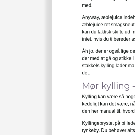
med.
Anyway, æblejuice indeh
æblejuice ret smagsneutr
kan du faktisk skifte ud
intet, hvis du tilbereder a
Åh jo, der er også lige 
der med at gå og stikke i
stakkels kylling lader ma
det.
Mør kylling 
Kylling kan være så noget
kedeligt kan det være, nå
den her manual til, hvord
Kyllingebrystet på billed
rynkeby. Du behøver altså