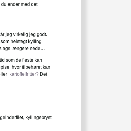
så du ender med det
 jeg virkelig jeg godt.
 som helstegt kylling
en slags længere nede…
ltid som de fleste kan
ise, hvor tilbehøret kan
ller
kartoffelfritter?
Det
einderfilet, kyllingebryst