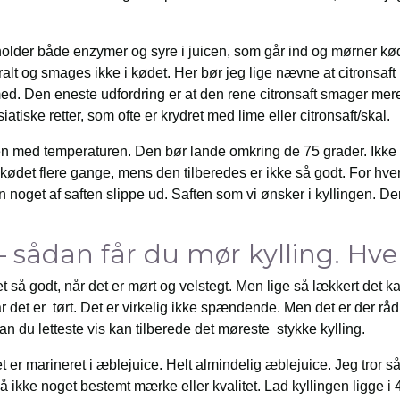
older både enzymer og syre i juicen, som går ind og mørner kød
alt og smages ikke i kødet. Her bør jeg lige nævne at citronsaf
 med. Den eneste udfordring er at den rene citronsaft smager me
siatiske retter, som ofte er krydret med lime eller citronsaft/skal.
den med temperaturen. Den bør lande omkring de 75 grader. Ikke
 kødet flere gange, mens den tilberedes er ikke så godt. For hve
n noget af saften slippe ud. Saften som vi ønsker i kyllingen. D
– sådan får du mør kylling. Hv
 så godt, når det er mørt og velstegt. Men lige så lækkert det ka
r det er tørt. Det er virkelig ikke spændende. Men det er der råd 
an du letteste vis kan tilberede det møreste stykke kylling.
et er marineret i æblejuice. Helt almindelig æblejuice. Jeg tror
 ikke noget bestemt mærke eller kvalitet. Lad kyllingen ligge i 