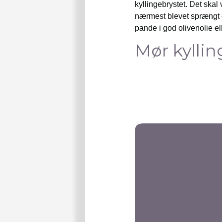
kyllingebrystet. Det skal 
nærmest blevet sprængt o
pande i god olivenolie el
Mør kyllin