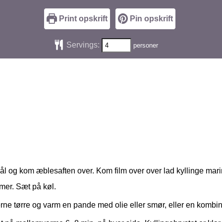
Print opskrift
Pin opskrift
Servings:
personer
kål og kom æblesaften over. Kom film over over lad kyllinge mari
imer. Sæt på køl.
rne tørre og varm en pande med olie eller smør, eller en kombin