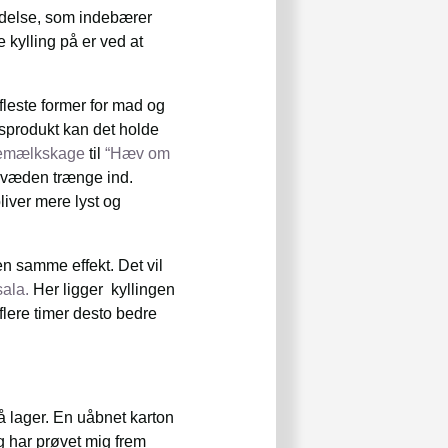
eredelse, som indebærer
 kylling på er ved at
leste former for mad og
ksprodukt kan det holde
emælkskage
til
“Hæv om
 væden trænge ind.
liver mere lyst og
n samme effekt. Det vil
ala.
Her ligger kyllingen
 flere timer desto bedre
å lager. En uåbnet karton
eg har prøvet mig frem