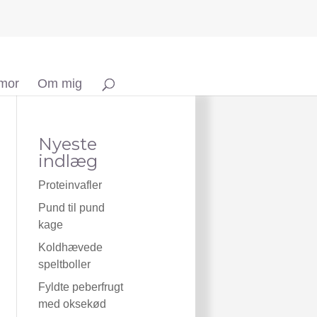
 mor
Om mig
Nyeste
indlæg
Proteinvafler
Pund til pund
kage
Koldhævede
speltboller
Fyldte peberfrugt
med oksekød