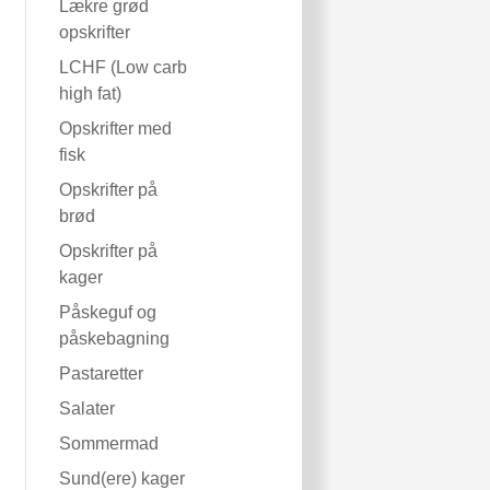
Lækre grød
opskrifter
LCHF (Low carb
high fat)
Opskrifter med
fisk
Opskrifter på
brød
Opskrifter på
kager
Påskeguf og
påskebagning
Pastaretter
Salater
Sommermad
Sund(ere) kager