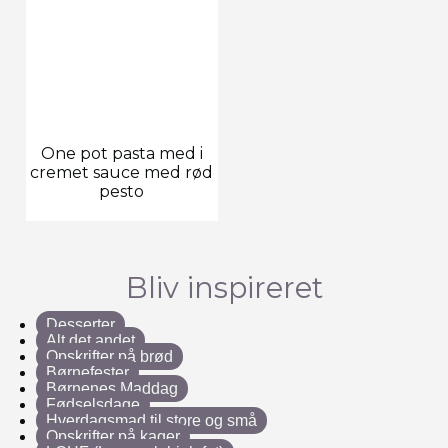
One pot pasta med i
cremet sauce med rød
pesto
Bliv inspireret
Desserter
Alt det andet
Opskrifter på brød
Børnefester
Børnenes Maddag
Fødselsdage
Hverdagsmad til store og små
Opskrifter på kager