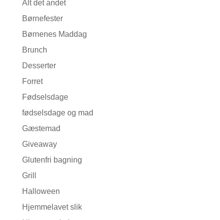
Alt det andet
Børnefester
Børnenes Maddag
Brunch
Desserter
Forret
Fødselsdage
fødselsdage og mad
Gæstemad
Giveaway
Glutenfri bagning
Grill
Halloween
Hjemmelavet slik