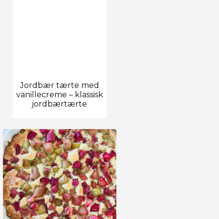
Jordbær tærte med
vanillecreme – klassisk
jordbærtærte