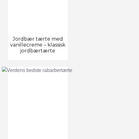
Jordbær tærte med
vanillecreme – klassisk
jordbærtærte