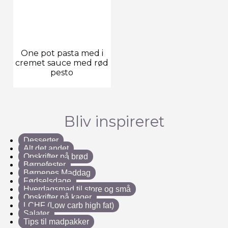
One pot pasta med i
cremet sauce med rød
pesto
Bliv inspireret
Desserter
Alt det andet
Opskrifter på brød
Børnefester
Børnenes Maddag
Fødselsdage
Hverdagsmad til store og små
Opskrifter på kager
LCHF (Low carb high fat)
Salater
Tips til madpakker