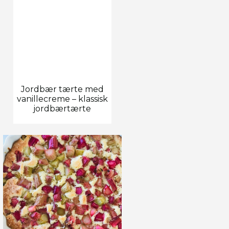
Jordbær tærte med
vanillecreme – klassisk
jordbærtærte