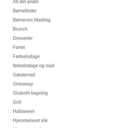
Alt det andet
Børnefester
Børnenes Maddag
Brunch
Desserter
Forret
Fødselsdage
fødselsdage og mad
Gæstemad
Giveaway
Glutenfri bagning
Grill
Halloween
Hjemmelavet slik