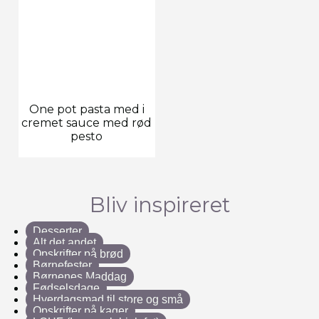
One pot pasta med i
cremet sauce med rød
pesto
Bliv inspireret
Desserter
Alt det andet
Opskrifter på brød
Børnefester
Børnenes Maddag
Fødselsdage
Hverdagsmad til store og små
Opskrifter på kager