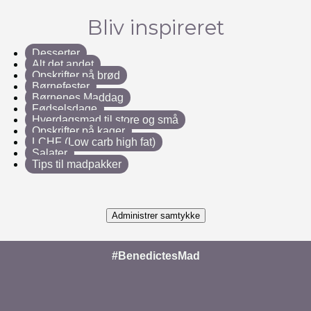
Bliv inspireret
Desserter
Alt det andet
Opskrifter på brød
Børnefester
Børnenes Maddag
Fødselsdage
Hverdagsmad til store og små
Opskrifter på kager
LCHF (Low carb high fat)
Salater
Tips til madpakker
Administrer samtykke
#BenedictesMad