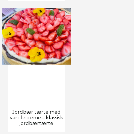
Jordbær tærte med
vanillecreme – klassisk
jordbærtærte