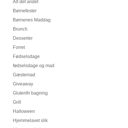
Alt det andet
Børnefester
Børnenes Maddag
Brunch
Desserter
Forret
Fødselsdage
fødselsdage og mad
Gæstemad
Giveaway
Glutenfri bagning
Grill
Halloween
Hjemmelavet slik