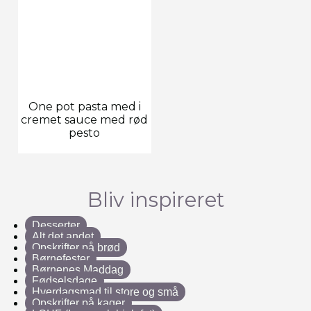
One pot pasta med i
cremet sauce med rød
pesto
Bliv inspireret
Desserter
Alt det andet
Opskrifter på brød
Børnefester
Børnenes Maddag
Fødselsdage
Hverdagsmad til store og små
Opskrifter på kager