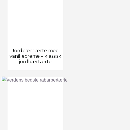
Jordbær tærte med
vanillecreme – klassisk
jordbærtærte