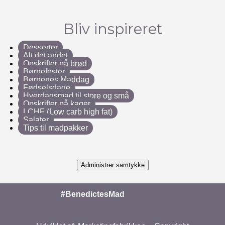
Bliv inspireret
Desserter
Alt det andet
Opskrifter på brød
Børnefester
Børnenes Maddag
Fødselsdage
Hverdagsmad til store og små
Opskrifter på kager
LCHF (Low carb high fat)
Salater
Tips til madpakker
Administrer samtykke
#BenedictesMad