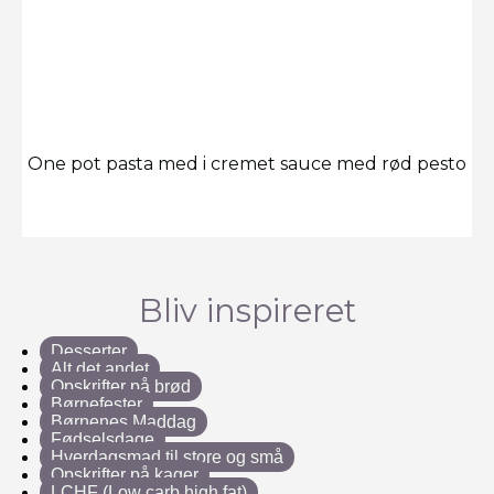
One pot pasta med i cremet sauce med rød pesto
Bliv inspireret
Desserter
Alt det andet
Opskrifter på brød
Børnefester
Børnenes Maddag
Fødselsdage
Hverdagsmad til store og små
Opskrifter på kager
LCHF (Low carb high fat)