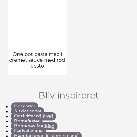
One pot pasta med i
cremet sauce med rød
pesto
Bliv inspireret
Desserter
Alt det andet
Opskrifter på brød
Børnefester
Børnenes Maddag
Fødselsdage
Hverdagsmad til store og små