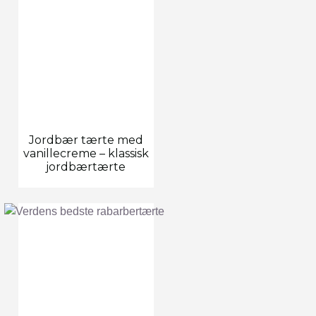
Jordbær tærte med
vanillecreme – klassisk
jordbærtærte