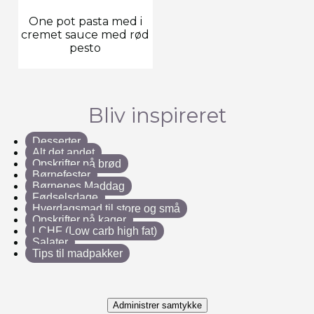
One pot pasta med i
cremet sauce med rød
pesto
Bliv inspireret
Desserter
Alt det andet
Opskrifter på brød
Børnefester
Børnenes Maddag
Fødselsdage
Hverdagsmad til store og små
Opskrifter på kager
LCHF (Low carb high fat)
Salater
Tips til madpakker
Administrer samtykke