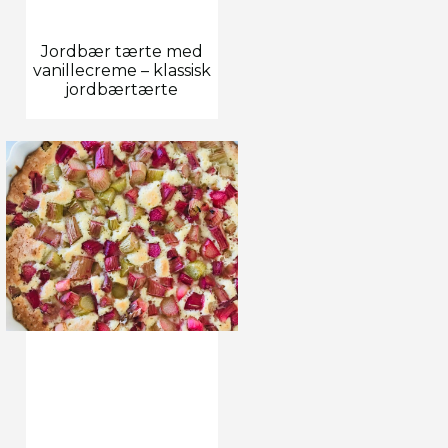
Jordbær tærte med
vanillecreme – klassisk
jordbærtærte