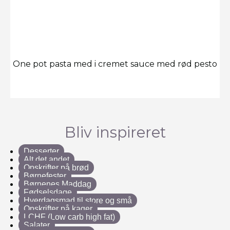
One pot pasta med i cremet sauce med rød pesto
Bliv inspireret
Desserter
Alt det andet
Opskrifter på brød
Børnefester
Børnenes Maddag
Fødselsdage
Hverdagsmad til store og små
Opskrifter på kager
LCHF (Low carb high fat)
Salater