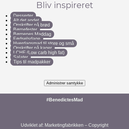
Bliv inspireret
Desserter
Alt det andet
Opskrifter på brød
Børnefester
Børnenes Maddag
Fødselsdage
Hverdagsmad til store og små
Opskrifter på kager
LCHF (Low carb high fat)
Salater
Tips til madpakker
Administrer samtykke
#BenedictesMad
Udviklet af:
Marketingfabrikken
– Copyright