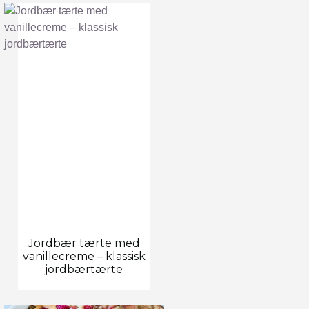
Jordbær tærte med
vanillecreme – klassisk
jordbærtærte