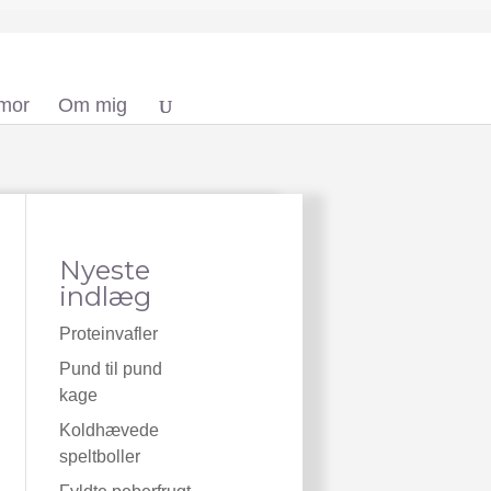
 mor
Om mig
Nyeste
indlæg
Proteinvafler
Pund til pund
kage
Koldhævede
speltboller