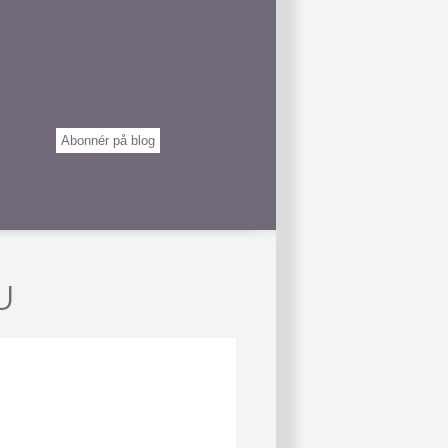
Abonnér på blog
U