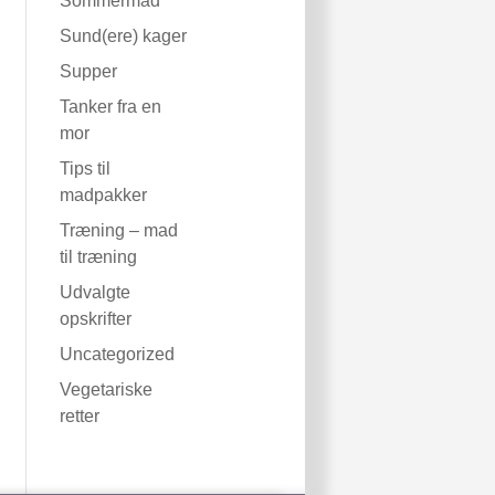
Sommermad
Sund(ere) kager
Supper
Tanker fra en
mor
Tips til
madpakker
Træning – mad
til træning
Udvalgte
opskrifter
Uncategorized
Vegetariske
retter