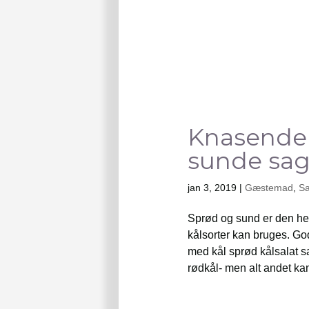
Knasende 
sunde sag
jan 3, 2019
|
Gæstemad
,
Sa
Sprød og sund er den her
kålsorter kan bruges. God 
med kål sprød kålsalat sa
rødkål- men alt andet kan