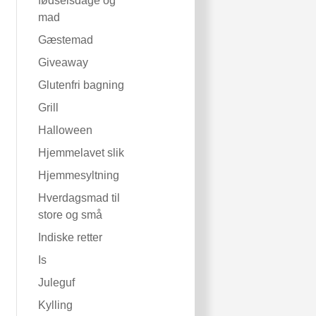
fødselsdage og
mad
Gæstemad
Giveaway
Glutenfri bagning
Grill
Halloween
Hjemmelavet slik
Hjemmesyltning
Hverdagsmad til
store og små
Indiske retter
Is
Juleguf
Kylling