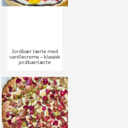
Jordbær tærte med
vanillecreme – klassisk
jordbærtærte