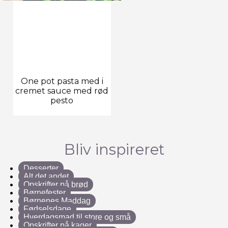
One pot pasta med i
cremet sauce med rød
pesto
Bliv inspireret
Desserter
Alt det andet
Opskrifter på brød
Børnefester
Børnenes Maddag
Fødselsdage
Hverdagsmad til store og små
Opskrifter på kager