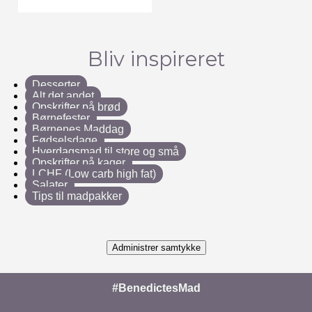
Bliv inspireret
Desserter
Alt det andet
Opskrifter på brød
Børnefester
Børnenes Maddag
Fødselsdage
Hverdagsmad til store og små
Opskrifter på kager
LCHF (Low carb high fat)
Salater
Tips til madpakker
Administrer samtykke
#BenedictesMad