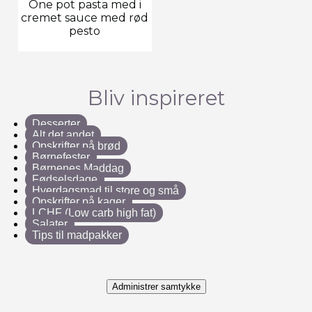
One pot pasta med i
cremet sauce med rød
pesto
Bliv inspireret
Desserter
Alt det andet
Opskrifter på brød
Børnefester
Børnenes Maddag
Fødselsdage
Hverdagsmad til store og små
Opskrifter på kager
LCHF (Low carb high fat)
Salater
Tips til madpakker
Administrer samtykke