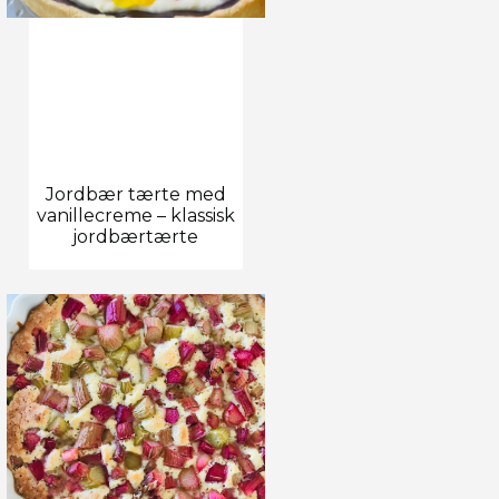
Jordbær tærte med
vanillecreme – klassisk
jordbærtærte