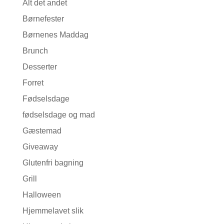
Alt det andet
Børnefester
Børnenes Maddag
Brunch
Desserter
Forret
Fødselsdage
fødselsdage og mad
Gæstemad
Giveaway
Glutenfri bagning
Grill
Halloween
Hjemmelavet slik