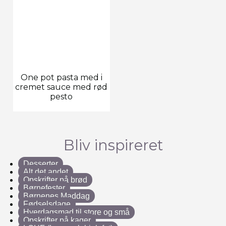
One pot pasta med i
cremet sauce med rød
pesto
Bliv inspireret
Desserter
Alt det andet
Opskrifter på brød
Børnefester
Børnenes Maddag
Fødselsdage
Hverdagsmad til store og små
Opskrifter på kager