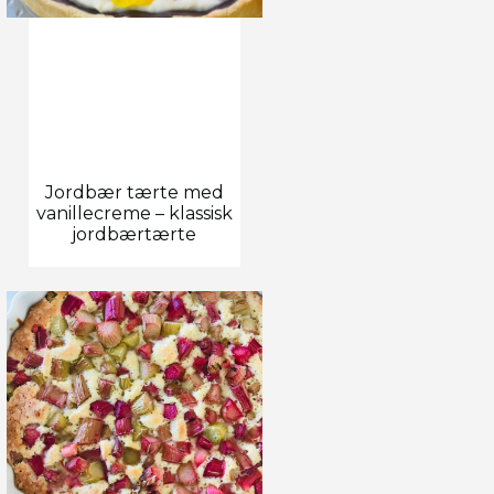
Jordbær tærte med
vanillecreme – klassisk
jordbærtærte