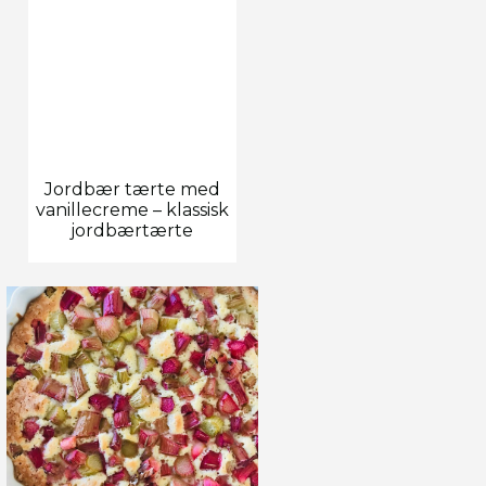
Jordbær tærte med
vanillecreme – klassisk
jordbærtærte