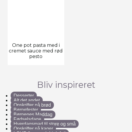
One pot pasta med i
cremet sauce med rød
pesto
Bliv inspireret
Desserter
Alt det andet
Opskrifter på brød
Børnefester
Børnenes Maddag
Fødselsdage
Hverdagsmad til store og små
Opskrifter på kager