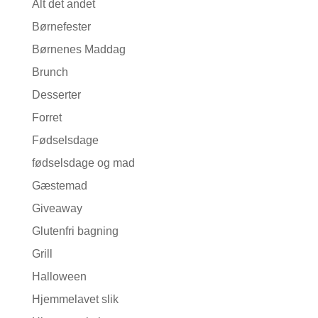
Alt det andet
Børnefester
Børnenes Maddag
Brunch
Desserter
Forret
Fødselsdage
fødselsdage og mad
Gæstemad
Giveaway
Glutenfri bagning
Grill
Halloween
Hjemmelavet slik