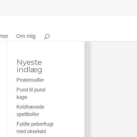
 mor
Om mig
Nyeste
indlæg
Proteinvafler
Pund til pund
kage
Koldhævede
speltboller
Fyldte peberfrugt
med oksekød