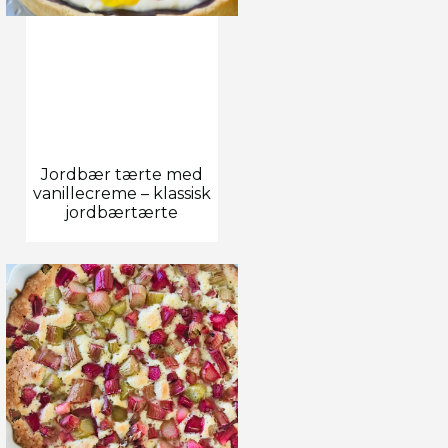
Jordbær tærte med
vanillecreme – klassisk
jordbærtærte