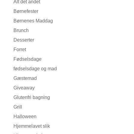
Alt det andet
Børnefester
Børnenes Maddag
Brunch
Desserter
Forret
Fødselsdage
fødselsdage og mad
Gæstemad
Giveaway
Glutenfri bagning
Grill
Halloween
Hjemmelavet slik