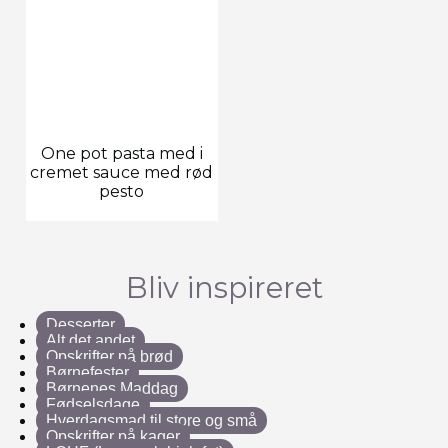
One pot pasta med i
cremet sauce med rød
pesto
Bliv inspireret
Desserter
Alt det andet
Opskrifter på brød
Børnefester
Børnenes Maddag
Fødselsdage
Hverdagsmad til store og små
Opskrifter på kager