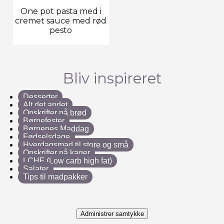
One pot pasta med i
cremet sauce med rød
pesto
Bliv inspireret
Desserter
Alt det andet
Opskrifter på brød
Børnefester
Børnenes Maddag
Fødselsdage
Hverdagsmad til store og små
Opskrifter på kager
LCHF (Low carb high fat)
Salater
Tips til madpakker
Administrer samtykke