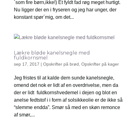
´som fire børn,ikke!) Et fyldt fad røg meget hurtigt.
Nu ligger der en i fryseren og jeg har unger, der
konstant spør´mig, om det...
Lækre bløde kanelsnegle med
fuldkornsmel
sep 17, 2017
|
Opskrifter på brød
,
Opskrifter på kager
Jeg fristes til at kalde dem sunde kanelsnegle,
omend det nok er lidt af en overdrivelse, men da
der er lidt fuldkornshvedemel i dejen og blot en
anelse fedtstof i i form af solsikkeolie er de ikke så
“slemme endda”. Smør så med en skøn remonce
af smør,...