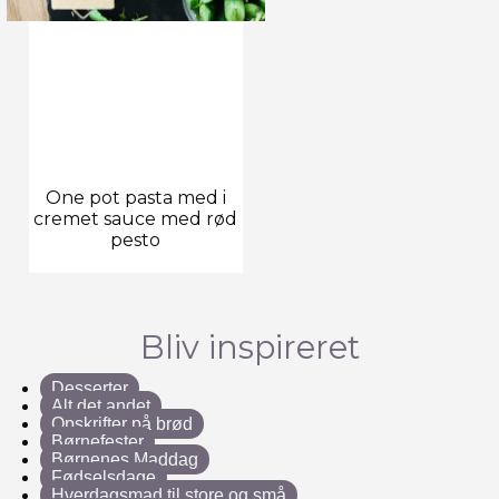
One pot pasta med i
cremet sauce med rød
pesto
Bliv inspireret
Desserter
Alt det andet
Opskrifter på brød
Børnefester
Børnenes Maddag
Fødselsdage
Hverdagsmad til store og små