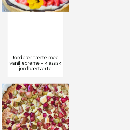
Jordbær tærte med
vanillecreme – klassisk
jordbærtærte