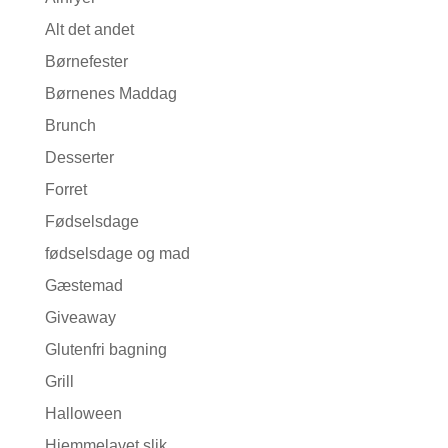
Alt det andet
Børnefester
Børnenes Maddag
Brunch
Desserter
Forret
Fødselsdage
fødselsdage og mad
Gæstemad
Giveaway
Glutenfri bagning
Grill
Halloween
Hjemmelavet slik