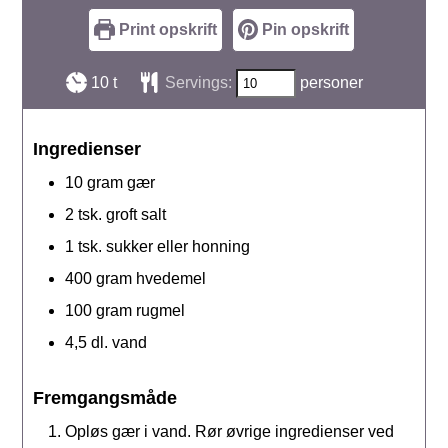
Print opskrift
Pin opskrift
timer
10
t
Servings:
personer
Ingredienser
10
gram
gær
2
tsk.
groft salt
1
tsk.
sukker eller honning
400
gram
hvedemel
100
gram
rugmel
4,5
dl.
vand
Fremgangsmåde
Opløs gær i vand. Rør øvrige ingredienser ved