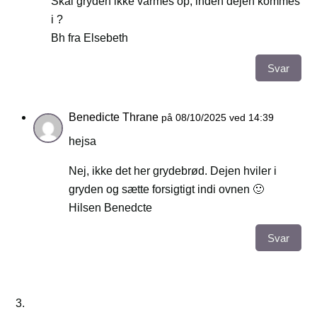
Skal gryden ikke varmes op, inden dejen kommes
i ?
Bh fra Elsebeth
Svar
Benedicte Thrane
på 08/10/2025 ved 14:39
hejsa
Nej, ikke det her grydebrød. Dejen hviler i
gryden og sætte forsigtigt indi ovnen 🙂
Hilsen Benedcte
Svar