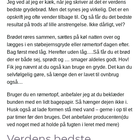
Jeg ved at jeg er kæk, når jeg skriver at det er verdens
bedste grydebrød. Men det synes jeg virkelig. Det er en
opskrift jeg ofte vender tilbage til. Og så får du det bedste
resultat på trods af lille anstrengelse. Ikke dårligt, vel?
Brødet røres sammen, sættes på køl natten over og
lægges i en støbejernsgryde eller rømertorf dagen efter.
Bag først med låg. Herefter uden låg….Så får du et brød
der er både sej, sprødt og … smager aldeles godt. Hov!
Fik jeg nævnt at du også kan bruge en gryde. Det kan du
selvfølgelig gøre, så længe den er lavet til ovnbrug
også…
Bruger du en rømertopf, anbefaler jeg at du beklæder
bunden med en lidt bagepapir. Så hænger dejen ikke i.
Husk også at lade formen stå med vand – gerne i op til et
par timer før den bruges. Det anbefaler producenten(du
ved noget med at holde på fugten i leret med mere)
Verdens bedste