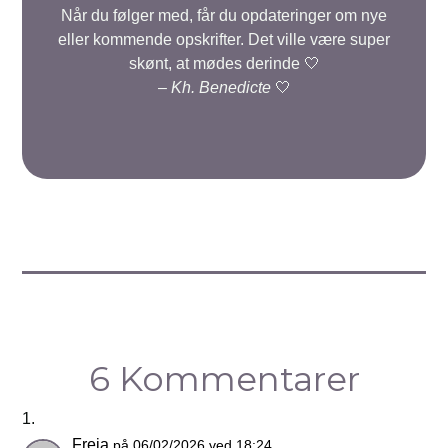
Når du følger med, får du opdateringer om nye
eller kommende opskrifter. Det ville være super
skønt, at mødes derinde 🤍
–
Kh. Benedicte
🤍
6 Kommentarer
Freja
på 06/02/2026 ved 18:24