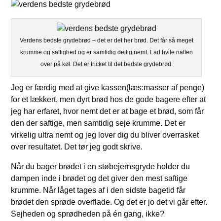
Verdens bedste grydebrød – det er det her brød. Det får så meget
krumme og saftighed og er samtidig dejlig nemt. Lad hvile natten
over på køl. Det er tricket til det bedste grydebrød.
Jeg er færdig med at give kassen(læs:masser af penge)
for et lækkert, men dyrt brød hos de gode bagere efter at
jeg har erfaret, hvor nemt det er at bage et brød, som får
den der saftige, men samtidig seje krumme. Det er
virkelig ultra nemt og jeg lover dig du bliver overrasket
over resultatet. Det tør jeg godt skrive.
Når du bager brødet i en støbejernsgryde holder du
dampen inde i brødet og det giver den mest saftige
krumme. Når låget tages af i den sidste bagetid får
brødet den sprøde overflade. Og det er jo det vi går efter.
Sejheden og sprødheden på én gang, ikke?