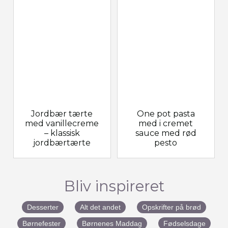
Jordbær tærte
One pot pasta
med vanillecreme
med i cremet
– klassisk
sauce med rød
jordbærtærte
pesto
Bliv inspireret
Desserter
Alt det andet
Opskrifter på brød
Børnefester
Børnenes Maddag
Fødselsdage