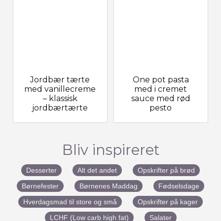
Jordbær tærte
One pot pasta
med vanillecreme
med i cremet
– klassisk
sauce med rød
jordbærtærte
pesto
Bliv inspireret
Desserter
Alt det andet
Opskrifter på brød
Børnefester
Børnenes Maddag
Fødselsdage
Hverdagsmad til store og små
Opskrifter på kager
LCHF (Low carb high fat)
Salater