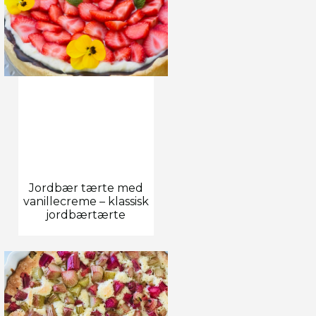
Jordbær tærte med
vanillecreme – klassisk
jordbærtærte