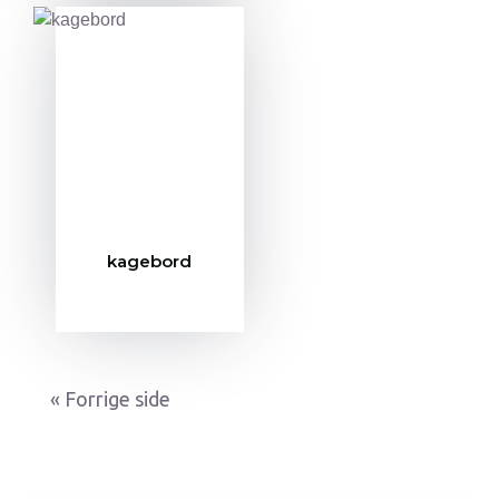
kagebord
« Gamle poster