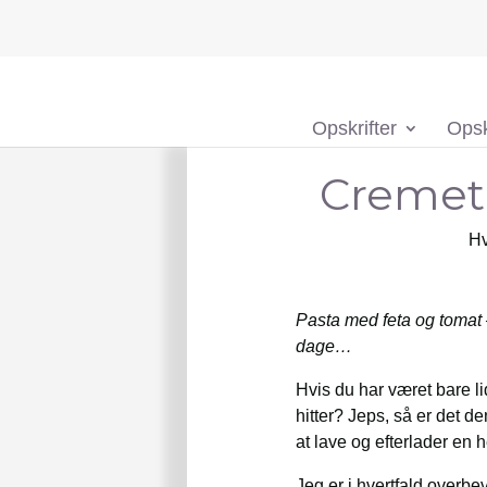
Opskrifter
Opsk
Cremet 
Hv
Pasta med feta og tomat 
dage…
Hvis du har været bare li
hitter? Jeps, så er det d
at lave og efterlader en h
Jeg er i hvertfald overbev