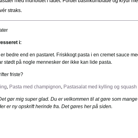
staer med indholdet i fadet. Fordel basilikumblade og krydr me
vér straks.
er
esseret i:
 er bedre end en pastaret. Friskkogt pasta i en cremet sauce 
har stødt på nogle mennesker der ikke kan lide pasta.
ter friste?
ing
,
Pasta med champignon
,
Pastasalat med kylling og squash
Det gør mig super glad. Du er velkommen til at gøre som mange a
er er ny opskrift herinde fra. Det gøres her på siden.