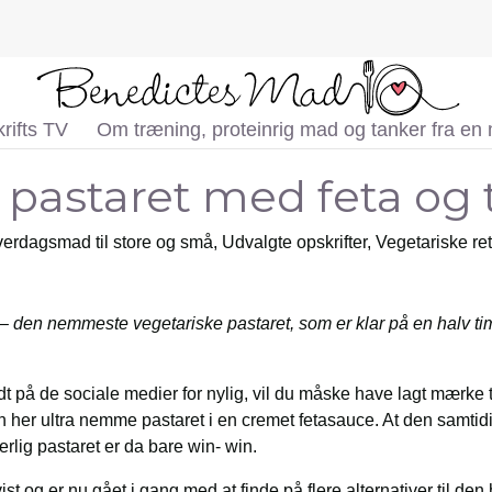
rifts TV
Om træning, proteinrig mad og tanker fra en
pastaret med feta og
erdagsmad til store og små
,
Udvalgte opskrifter
,
Vegetariske ret
– den nemmeste vegetariske pastaret, som er klar på en halv time
dt på de sociale medier for nylig, vil du måske have lagt mærke t
en her ultra nemme pastaret i en cremet fetasauce. At den samtid
erlig pastaret er da bare win- win.
ist og er nu gået i gang med at finde på flere alternativer til den 