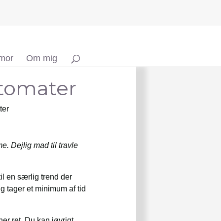
 mor
Om mig
 tomater
ter
. Dejlig mad til travle
il en særlig trend der
ig tager et minimum af tid
her ret. Du kan iøvrigt