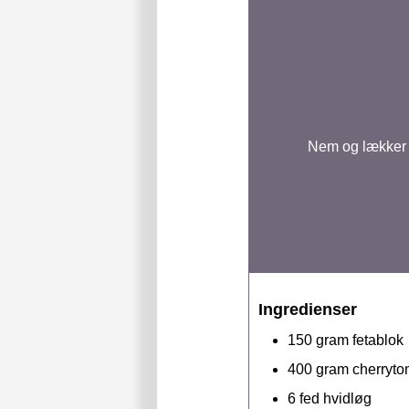
Nem og lækker v
Ingredienser
150
gram
fetablok
400
gram
cherryto
6
fed
hvidløg