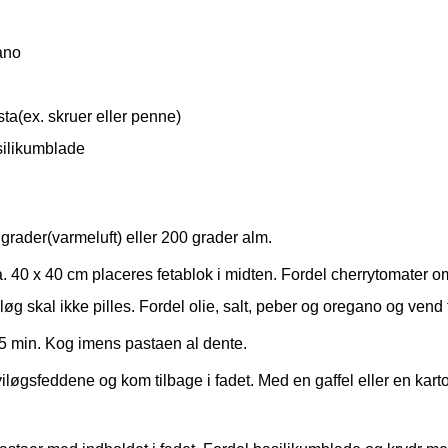
ano
sta(ex. skruer eller penne)
silikumblade
rader(varmeluft) eller 200 grader alm.
 ca. 40 x 40 cm placeres fetablok i midten. Fordel cherrytomater 
øg skal ikke pilles. Fordel olie, salt, peber og oregano og vend 
25 min. Kog imens pastaen al dente.
viløgsfeddene og kom tilbage i fadet. Med en gaffel eller en kar