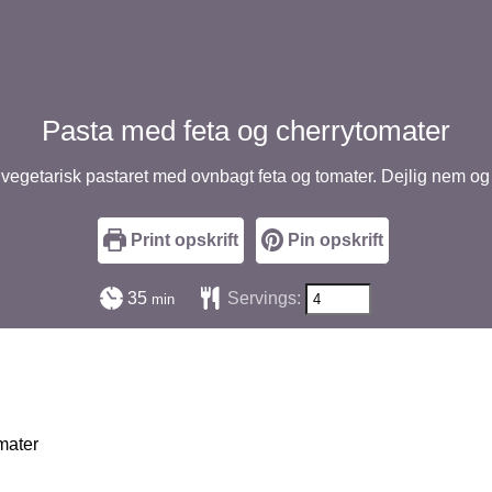
Pasta med feta og cherrytomater
egetarisk pastaret med ovnbagt feta og tomater. Dejlig nem og
Print opskrift
Pin opskrift
minutter
35
Servings:
min
mater