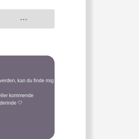
-verden, kan du finde mig
 eller kommende
 derinde 🤍