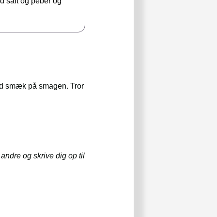
d salt og peber og
med smæk på smagen. Tror
ndre og skrive dig op til