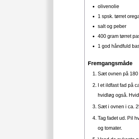
olivenolie
1
spsk.
tørret oreg
salt og peber
400
gram
tørret pa
1
god håndfuld
ba
Fremgangsmåde
Sæt ovnen på 180 g
I et ildfast fad på
hvidløg også. Hvidl
Sæt i ovnen i ca. 
Tag fadet ud. Pil h
og tomater.