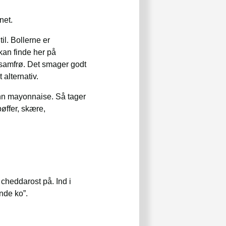
net.
l. Bollerne er
an finde her på
sesamfrø. Det smager godt
alternativ.
ann mayonnaise. Så tager
øffer, skære,
cheddarost på. Ind i
ende ko”.