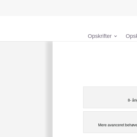
Opskrifter
Opsk
8- år
Mere avanceret behøver