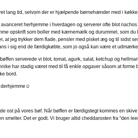
 ret lang tid, selvom der er hjælpende børnehænder med i køkke
 avanceret herhjemme i hverdagen og serverer ofte blot nachos ti
mme opskrift som boller med kærnemælk og durummel, som du k
r, at jeg trykker dem flade, pensler med pisket æg og til sidst 
ns i sig end de færdigkøbte, som jo også kan være et udmærket 
ffen serverede vi blot, tomat, agurk, salat, ketchup og hellm
nnike har stadig været med til få enkle opgaver såsom at forme b
ke bord.
t derhjemme☺️
de ost på vores bøf. Når bøffen er færdigstegt kommes en skive 
en smelter. Det er godt. Vi bruger altid cheddarosten fra “den le