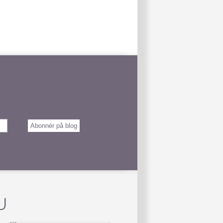
Abonnér på blog
U