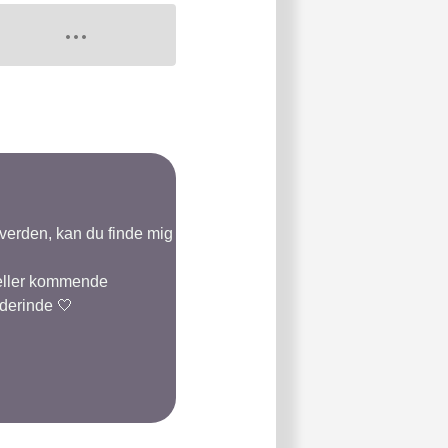
-verden, kan du finde mig
 eller kommende
 derinde 🤍