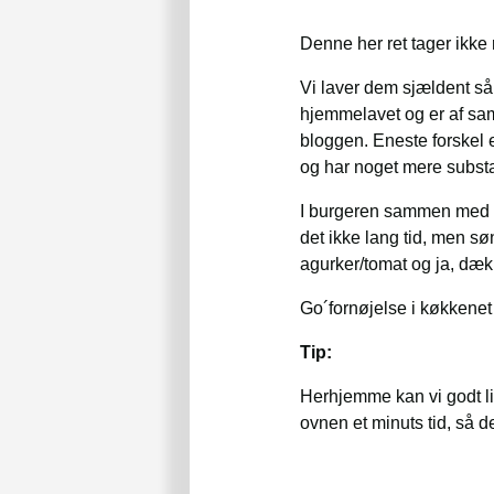
Denne her ret tager ikke
Vi laver dem sjældent så
hjemmelavet og er af sa
bloggen. Eneste forskel e
og har noget mere substa
I burgeren sammen med bø
det ikke lang tid, men sø
agurker/tomat og ja, dæk
Go´fornøjelse i køkkene
Tip:
Herhjemme kan vi godt li
ovnen et minuts tid, så d