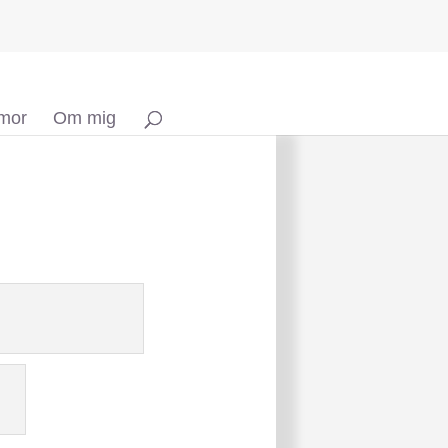
 mor
Om mig