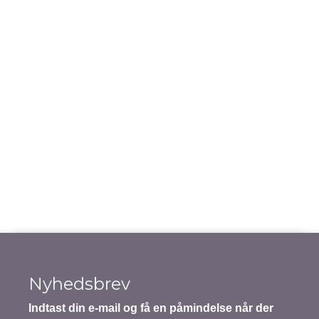
Gem mit navn, mail og websted i denne browser til
næste gang jeg kommenterer.
Notify me of follow-up comments by email.
Notify me of new posts by email.
Indsend indhold
Nyhedsbrev
Indtast din e-mail og få en påmindelse når der