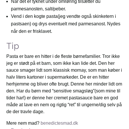
Når det er tyknet under omrøring tilsætter du
parmesanosten, salt/peber.
Vend i den kogte pasta(jeg vendte også skinketern i
pastsaen) og drys eventuelt med parmesanost. Nydes
når den er frisklavet.
Tip
Pasta er bare en hitter i de fleste børnefamilier. Tror ikke
jeg er stødt på et barn, som ikke kan lide det. Den her
sauce smager lidt som klassisk mornay, som man køber i
halv liters kartoner i supermarkeder. De er en hitter
herhjemme og bliver ofte brugt. Denne her minder lidt om
den. Har du børn med “sensitive smagsløg”(som mine til
tider har!) er denne her cremet pastasauce bare en god
måde at lave en nem og rigtig “ret” til ungerne/dig selv på
de der travle dage.
Mere nem mad?
benedictesmad.dk