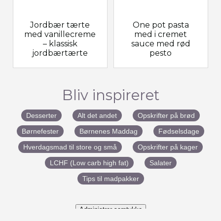
Jordbær tærte
One pot pasta
med vanillecreme
med i cremet
– klassisk
sauce med rød
jordbærtærte
pesto
Bliv inspireret
Desserter
Alt det andet
Opskrifter på brød
Børnefester
Børnenes Maddag
Fødselsdage
Hverdagsmad til store og små
Opskrifter på kager
LCHF (Low carb high fat)
Salater
Tips til madpakker
Administrer samtykke