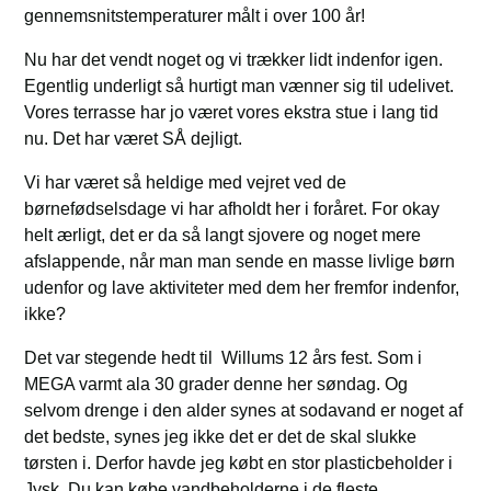
gennemsnitstemperaturer målt i over 100 år!
Nu har det vendt noget og vi trækker lidt indenfor igen.
Egentlig underligt så hurtigt man vænner sig til udelivet.
Vores terrasse har jo været vores ekstra stue i lang tid
nu. Det har været SÅ dejligt.
Vi har været så heldige med vejret ved de
børnefødselsdage vi har afholdt her i foråret. For okay
helt ærligt, det er da så langt sjovere og noget mere
afslappende, når man man sende en masse livlige børn
udenfor og lave aktiviteter med dem her fremfor indenfor,
ikke?
Det var stegende hedt til Willums 12 års fest. Som i
MEGA varmt ala 30 grader denne her søndag. Og
selvom drenge i den alder synes at sodavand er noget af
det bedste, synes jeg ikke det er det de skal slukke
tørsten i. Derfor havde jeg købt en stor plasticbeholder i
Jysk. Du kan købe vandbeholderne i de fleste