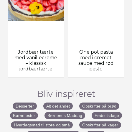
Jordbær tærte
One pot pasta
med vanillecreme
med i cremet
– klassisk
sauce med rød
jordbærtærte
pesto
Bliv inspireret
Desserter
Alt det andet
Opskrifter på brød
Børnefester
Børnenes Maddag
Fødselsdage
Hverdagsmad til store og små
Opskrifter på kager