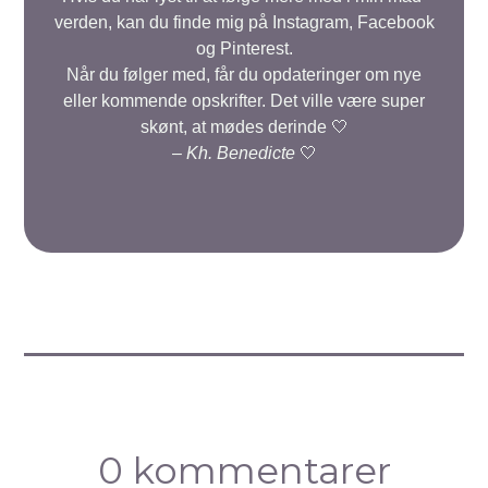
verden, kan du finde mig på Instagram, Facebook
og Pinterest.
Når du følger med, får du opdateringer om nye
eller kommende opskrifter. Det ville være super
skønt, at mødes derinde 🤍
–
Kh. Benedicte
🤍
0 kommentarer