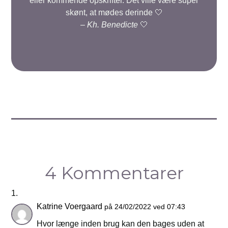
eller kommende opskrifter. Det ville være super
skønt, at mødes derinde 🤍
–
Kh. Benedicte
🤍
4 Kommentarer
Katrine Voergaard
på 24/02/2022 ved 07:43
Hvor længe inden brug kan den bages uden at