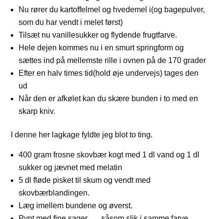
Nu rører du kartoffelmel og hvedemel i(og bagepulver,
som du har vendt i melet først)
Tilsæt nu vanillesukker og flydende frugtfarve.
Hele dejen kommes nu i en smurt springform og
sættes ind på mellemste rille i ovnen på de 170 grader
Efter en halv times tid(hold øje undervejs) tages den
ud
Når den er afkølet kan du skære bunden i to med en
skarp kniv.
I denne her lagkage fyldte jeg blot to ting.
400 gram frosne skovbær kogt med 1 dl vand og 1 dl
sukker og jævnet med melatin
5 dl fløde pisket til skum og vendt med
skovbærblandingen.
Læg imellem bundene og øverst.
Pynt med fine sager…., såsom slik i samme farve,