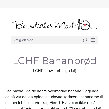
Vælg en side
LCHF Bananbrød
LCHF (Low carb high fat)
Jeg havde lige de her to overmodne bananer liggende
og så var det da oplagt at udnytte sødmen i bananerne til
det her lchf inspireret kage/brød. Hvis man ikke er så
vant til det ” minus-søde-køkken i lchf”(low carb high fat)