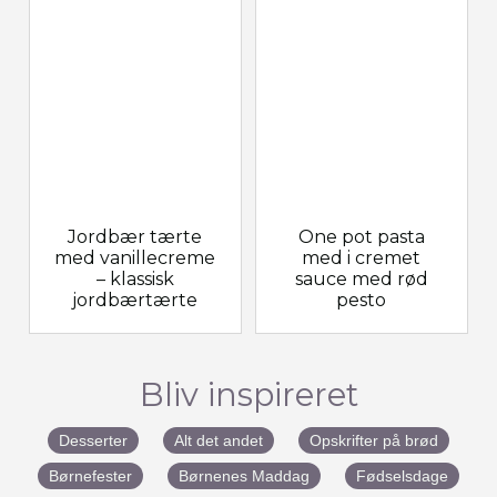
Jordbær tærte
One pot pasta
med vanillecreme
med i cremet
– klassisk
sauce med rød
jordbærtærte
pesto
Bliv inspireret
Desserter
Alt det andet
Opskrifter på brød
Børnefester
Børnenes Maddag
Fødselsdage