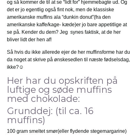
og så kommer de til at se “lidt for” hjemmebagte ud. Og
det er jo egentlig også fint nok, men de klassiske
amerikanske muffins ala “dunkin donut”(fra den
amerikanske kaffe/kage- kæde)er jo bare appetitlige at
se på. Kender du dem? Jeg synes faktisk, at de her
bliver lidt der hen af!
Så hvis du ikke allerede ejer de her muffinsforme har du
da noget at skrive på ønskesedlen til næste fødselsdag,
ikke?☺️
Her har du opskriften på
luftige og søde muffins
med chokolade:
Grunddej: (til ca. 16
muffins)
100 gram smeltet smør(eller flydende stegemargarine)