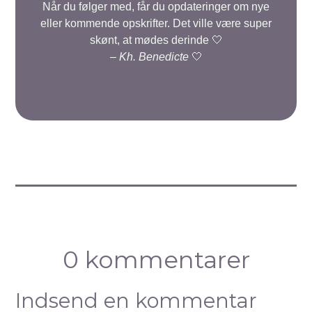
Når du følger med, får du opdateringer om nye
eller kommende opskrifter. Det ville være super
skønt, at mødes derinde 🤍
–
Kh. Benedicte
🤍
0 kommentarer
Indsend en kommentar