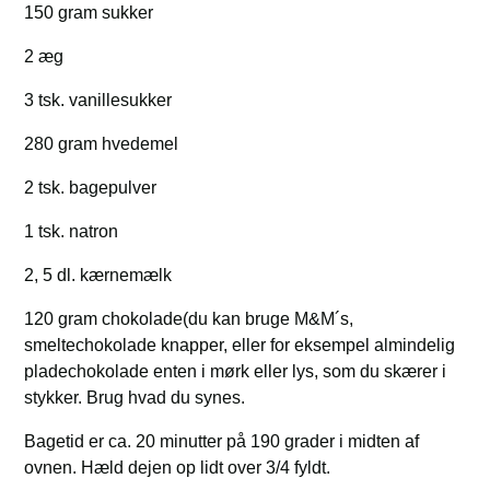
150 gram sukker
2 æg
3 tsk. vanillesukker
280 gram hvedemel
2 tsk. bagepulver
1 tsk. natron
2, 5 dl. kærnemælk
120 gram chokolade(du kan bruge M&M´s,
smeltechokolade knapper, eller for eksempel almindelig
pladechokolade enten i mørk eller lys, som du skærer i
stykker. Brug hvad du synes.
Bagetid er ca. 20 minutter på 190 grader i midten af
ovnen. Hæld dejen op lidt over 3/4 fyldt.