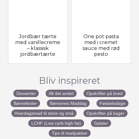
Jordbær tærte
One pot pasta
med vanillecreme
med i cremet
– klassisk
sauce med rød
jordbærtærte
pesto
Bliv inspireret
Desserter
Alt det andet
Opskrifter på brød
Børnefester
Børnenes Maddag
Fødselsdage
Hverdagsmad til store og små
Opskrifter på kager
LCHF (Low carb high fat)
Salater
Tips til madpakker