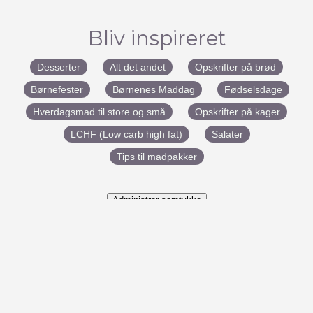
Bliv inspireret
Desserter
Alt det andet
Opskrifter på brød
Børnefester
Børnenes Maddag
Fødselsdage
Hverdagsmad til store og små
Opskrifter på kager
LCHF (Low carb high fat)
Salater
Tips til madpakker
Administrer samtykke
#BenedictesMad
Udviklet af:
Marketingfabrikken
– Copyright