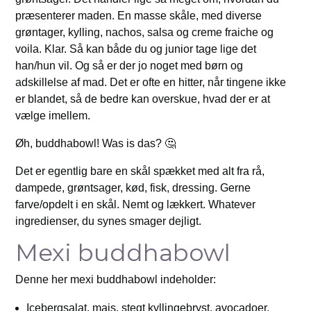
præsenterer maden. En masse skåle, med diverse
grøntager, kylling, nachos, salsa og creme fraiche og
voila. Klar. Så kan både du og junior tage lige det
han/hun vil. Og så er der jo noget med børn og
adskillelse af mad. Det er ofte en hitter, når tingene ikke
er blandet, så de bedre kan overskue, hvad der er at
vælge imellem.
Øh, buddhabowl! Was is das? 🤔
Det er egentlig bare en skål spækket med alt fra rå,
dampede, grøntsager, kød, fisk, dressing. Gerne
farve/opdelt i en skål. Nemt og lækkert. Whatever
ingredienser, du synes smager dejligt.
Mexi buddhabowl
Denne her mexi buddhabowl indeholder:
Icebergsalat, majs, stegt kyllingebryst, avocadoer,