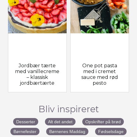
Jordbær tærte
One pot pasta
med vanillecreme
med i cremet
– klassisk
sauce med rød
jordbærtærte
pesto
Bliv inspireret
Desserter
Alt det andet
Opskrifter på brød
Børnefester
Børnenes Maddag
Fødselsdage