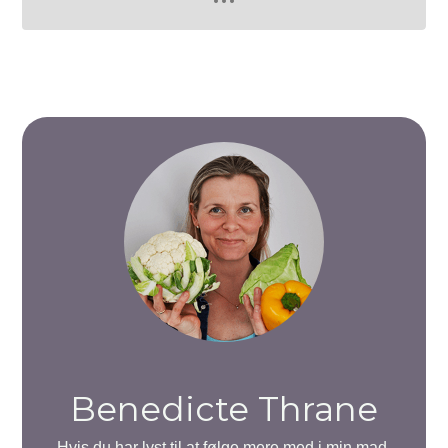
Benedicte Thrane
Hvis du har lyst til at følge mere med i min mad-