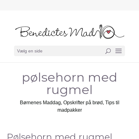
Vælg en side
pølsehorn med
rugmel
Børnenes Maddag
,
Opskrifter på brød
,
Tips til
madpakker
Pølsehorn med rugmel