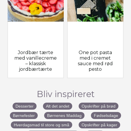
Jordbær tærte
One pot pasta
med vanillecreme
med i cremet
– klassisk
sauce med rød
jordbærtærte
pesto
Bliv inspireret
Desserter
Alt det andet
Opskrifter på brød
Børnefester
Børnenes Maddag
Fødselsdage
Hverdagsmad til store og små
Opskrifter på kager