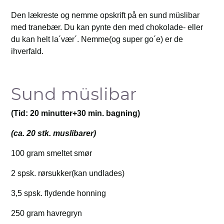
Den lækreste og nemme opskrift på en sund müslibar
med tranebær. Du kan pynte den med chokolade- eller
du kan helt la´vær´. Nemme(og super go´e) er de
ihverfald.
Sund müslibar
(Tid: 20 minutter+30 min. bagning)
(ca. 20 stk. muslibarer)
100 gram smeltet smør
2 spsk. rørsukker(kan undlades)
3,5 spsk. flydende honning
250 gram havregryn