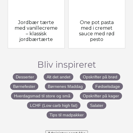
Jordbær tærte
One pot pasta
med vanillecreme
med i cremet
– klassisk
sauce med rød
jordbærtærte
pesto
Bliv inspireret
Desserter
Alt det andet
Opskrifter på brød
Børnefester
Børnenes Maddag
Fødselsdage
Hverdagsmad til store og små
Opskrifter på kager
LCHF (Low carb high fat)
Salater
Tips til madpakker