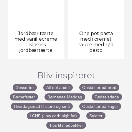
Jordbær tærte
One pot pasta
med vanillecreme
med i cremet
– klassisk
sauce med rød
jordbærtærte
pesto
Bliv inspireret
Desserter
Alt det andet
Opskrifter på brød
Børnefester
Børnenes Maddag
Fødselsdage
Hverdagsmad til store og små
Opskrifter på kager
LCHF (Low carb high fat)
Salater
Tips til madpakker