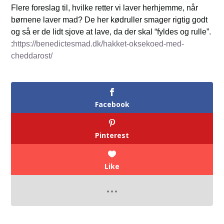
Flere foreslag til, hvilke retter vi laver herhjemme, når
børnene laver mad? De her kødruller smager rigtig godt
og så er de lidt sjove at lave, da der skal “fyldes og rulle”.
:
https://benedictesmad.dk/hakket-oksekoed-med-
cheddarost/
Facebook
Pinterest
Like