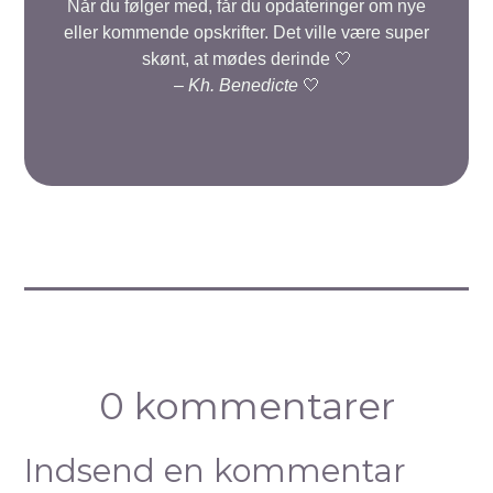
Når du følger med, får du opdateringer om nye
eller kommende opskrifter. Det ville være super
skønt, at mødes derinde 🤍
–
Kh. Benedicte
🤍
0 kommentarer
Indsend en kommentar