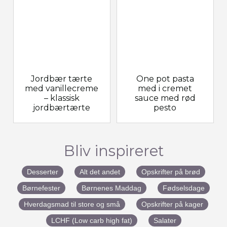
Jordbær tærte
One pot pasta
med vanillecreme
med i cremet
– klassisk
sauce med rød
jordbærtærte
pesto
Bliv inspireret
Desserter
Alt det andet
Opskrifter på brød
Børnefester
Børnenes Maddag
Fødselsdage
Hverdagsmad til store og små
Opskrifter på kager
LCHF (Low carb high fat)
Salater