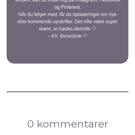
og Pinterest.
Når du følger med, får du opdateringer om nye
eller kommende opskrifter. Det ville være super
skønt, at mødes derinde 🤍
–
Kh. Benedicte
🤍
0 kommentarer