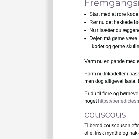
Fremgangsmå
Start med at røre kødet
Rør nu det hakkede løg
Nu tilsætter du æggene
Dejen må gerne være li
i kødet og gerne skulle
Varm nu en pande med ent
Form nu frikadeller i pa
men dog alligevel faste
Er du til flere og børnev
noget
https://benedicte
couscous
Tilbered couscousen efter
olie, frisk mynthe og hak