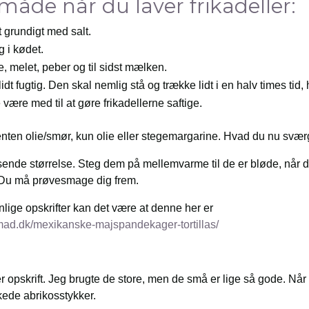
de når du laver frikadeller:
 grundigt med salt.
 i kødet.
, melet, peber og til sidst mælken.
dt fugtig. Den skal nemlig stå og trække lidt i en halv times tid
 være med til at gøre frikadellerne saftige.
en olie/smør, kun olie eller stegemargarine. Hvad du nu sværge
ssende størrelse. Steg dem på mellemvarme til de er bløde, når 
. Du må prøvesmage dig frem.
enlige opskrifter kan det være at denne her er
smad.dk/mexikanske-majspandekager-tortillas/
 opskrift. Jeg brugte de store, men de små er lige så gode. Når de
kede abrikosstykker.