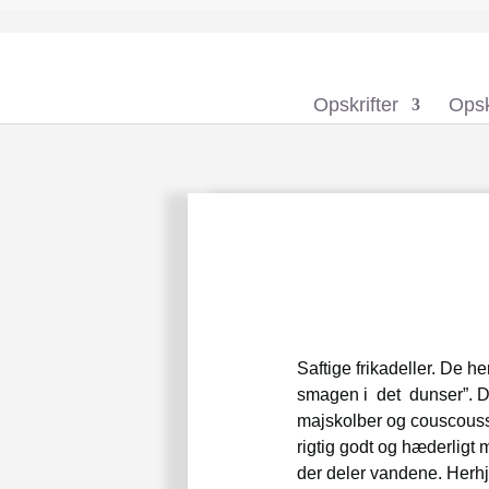
Opskrifter
Opsk
Saftige frikadeller. De he
smagen i det dunser”. D
majskolber og couscoussal
rigtig godt og hæderligt
der deler vandene. Herh