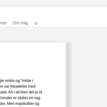
 mor
Om mig
gle enkle og “milde i
n var frikadeller med
. Alt i alt blev det jo et
 Tomater er sådan en sag
kke. Men majskolber og