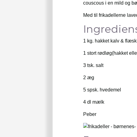
couscous i en mild og bø
Med til frikadellerne lav
Ingrediense
1 kg. hakket kalv & flæsk
1 stort rødløg(hakket elle
3 tsk. salt
2 æg
5 spsk. hvedemel
4 dl mælk
Peber