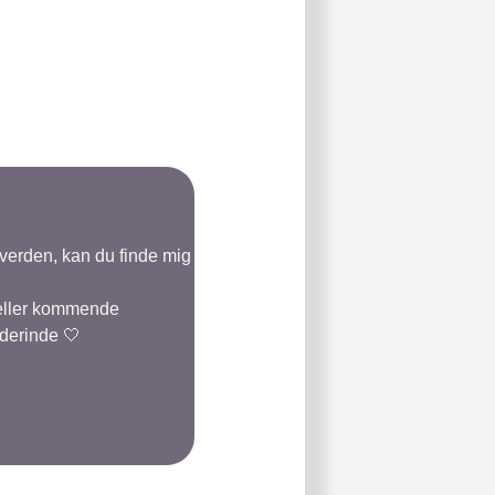
-verden, kan du finde mig
 eller kommende
 derinde 🤍