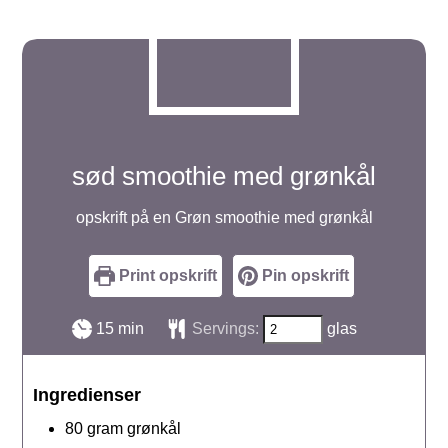
sød smoothie med grønkål
opskrift på en Grøn smoothie med grønkål
Print opskrift
Pin opskrift
minutter
15
min
Servings:
glas
Ingredienser
80
gram
grønkål