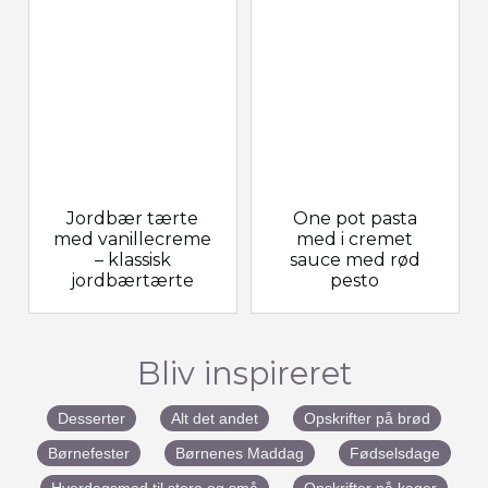
Jordbær tærte
One pot pasta
med vanillecreme
med i cremet
– klassisk
sauce med rød
jordbærtærte
pesto
Bliv inspireret
Desserter
Alt det andet
Opskrifter på brød
Børnefester
Børnenes Maddag
Fødselsdage
Hverdagsmad til store og små
Opskrifter på kager