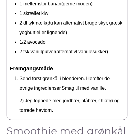
1
mellemstor banan(gerne moden)
1
skrællet kiwi
2
dl
tykmælk(du kan alternativt bruge skyr, græsk
yoghurt eller lignende)
1/2
avocado
2
tsk
vanillpulver(alternativt vanillesukker)
Fremgangsmåde
Send først grønkål i blenderen. Herefter de
øvrige ingredienser.Smag til med vanille.
2) Jeg toppede med jordbær, blåbær, chiafrø og
tørrede havtorn.
Smoothie med grønkål