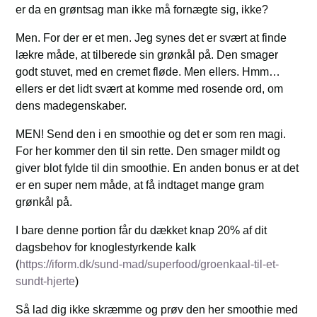
er da en grøntsag man ikke må fornægte sig, ikke?
Men. For der er et men. Jeg synes det er svært at finde
lækre måde, at tilberede sin grønkål på. Den smager
godt stuvet, med en cremet fløde. Men ellers. Hmm…
ellers er det lidt svært at komme med rosende ord, om
dens madegenskaber.
MEN! Send den i en smoothie og det er som ren magi.
For her kommer den til sin rette. Den smager mildt og
giver blot fylde til din smoothie. En anden bonus er at det
er en super nem måde, at få indtaget mange gram
grønkål på.
I bare denne portion får du dækket knap 20% af dit
dagsbehov for knoglestyrkende kalk
(
https://iform.dk/sund-mad/superfood/groenkaal-til-et-
sundt-hjerte
)
Så lad dig ikke skræmme og prøv den her smoothie med