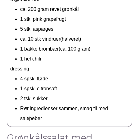
ca. 200
gram
revet grønkål
1
stk.
pink grapefrugt
5
stk.
asparges
ca. 10
stk
vindruer(halveret)
1
bakke
brombær(ca. 100 gram)
1
hel
chili
dressing
4
spsk.
fløde
1
spsk.
citronsaft
2
tsk.
sukker
Rør ingredienser sammen, smag til med
salt/peber
Grønkålssalat med