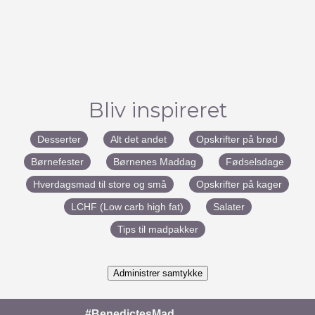
Bliv inspireret
Desserter
Alt det andet
Opskrifter på brød
Børnefester
Børnenes Maddag
Fødselsdage
Hverdagsmad til store og små
Opskrifter på kager
LCHF (Low carb high fat)
Salater
Tips til madpakker
Administrer samtykke
#BenedictesMad