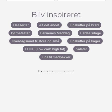
Bliv inspireret
Desserter
Alt det andet
Opskrifter på brød
Børnefester
Børnenes Maddag
Fødselsdage
Hverdagsmad til store og små
Opskrifter på kager
LCHF (Low carb high fat)
Salater
Tips til madpakker
Administrer samtykke
#BenedictesMad
Udviklet af:
Marketingfabrikken
– Copyright