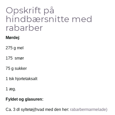
Opskrift på
hindbærsnitte med
rabarber
Mørdej
:
275 g mel
175 smør
75 g sukker
1 tsk hjortetaksalt
1 æg.
Fyldet og glasuren:
Ca. 3 dl syltetøj(hvad med den her:
rabarbermarmelade)