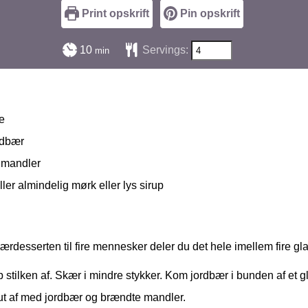
Print opskrift
Pin opskrift
minutter
10
Servings:
min
e
ordbær
 mandler
eller almindelig mørk eller lys sirup
ærdesserten til fire mennesker deler du det hele imellem fire gl
p stilken af. Skær i mindre stykker. Kom jordbær i bunden af et
ut af med jordbær og brændte mandler.