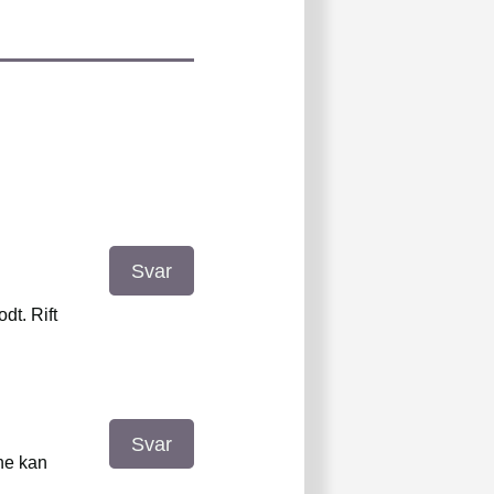
Svar
dt. Rift
Svar
rne kan