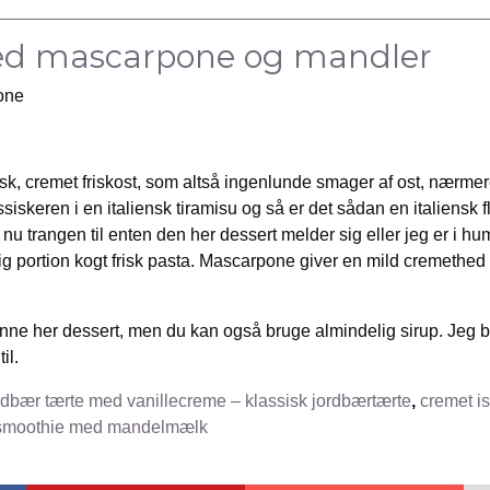
d mascarpone og mandler
sk, cremet friskost, som altså ingenlunde smager af ost, nærme
ssiskeren i en italiensk tiramisu og så er det sådan en italiensk 
nu trangen til enten den her dessert melder sig eller jeg er i humø
rtig portion kogt frisk pasta. Mascarpone giver en mild cremethe
denne her dessert, men du kan også bruge almindelig sirup. Jeg 
il.
rdbær tærte med vanillecreme – klassisk jordbærtærte
,
cremet is
rsmoothie med mandelmælk