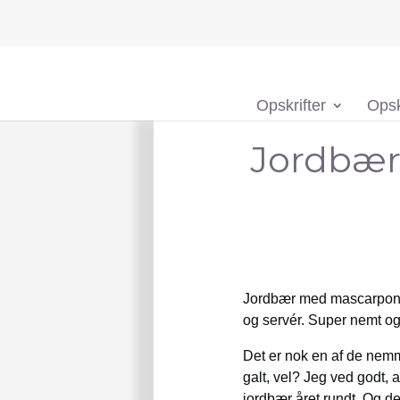
Opskrifter
Opsk
Jordbær
Jordbær med mascarpone,
og servér. Super nemt og 
Det er nok en af de nemm
galt, vel? Jeg ved godt,
jordbær året rundt. Og d