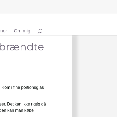
 mor
Om mig
 brændte
Kom i fine portionsglas
r. Det kan ikke rigtig gå
ånden kan man købe