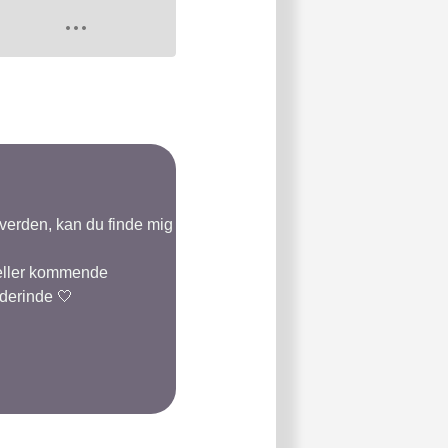
-verden, kan du finde mig
 eller kommende
 derinde 🤍