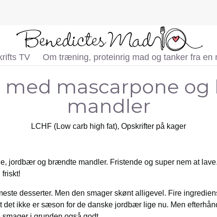
rifts TV
Om træning, proteinrig mad og tanker fra en
 med mascarpone og
mandler
LCHF (Low carb high fat)
,
Opskrifter på kager
 jordbær og brændte mandler. Fristende og super nem at lave. 
friskt!
este desserter. Men den smager skønt alligevel. Fire ingrediense
 at det ikke er sæson for de danske jordbær lige nu. Men efterh
e smager i grunden også godt.