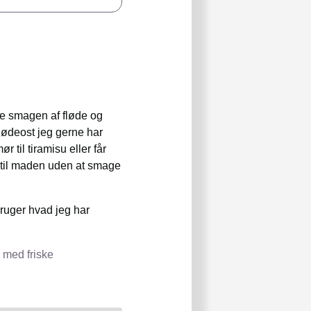
re smagen af fløde og
flødeost jeg gerne har
r til tiramisu eller får
d til maden uden at smage
bruger hvad jeg har
 med friske