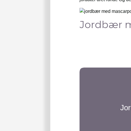
Jordbær 
Jo