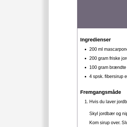
Ingredienser
200
ml
mascarpon
200
gram
friske j
100
gram
brændte
4
spsk.
fibersirup 
Fremgangsmåde
Hvis du laver jordb
Skyl jordbær og ni
Kom sirup over. Sl