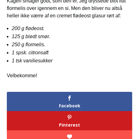
Kagen smager godt, som den er. Jeg dryssede blot lidt
flormelis over igennem en si. Men den bliver nu altså
heller ikke værre af en cremet flødeost glasur rørt af:
200 g flødeost.
125 g blødt smør.
250 g flormelis.
1 spsk. citronsaft
1 tsk vaniliesukker
Velbekomme!
Facebook
Pinterest