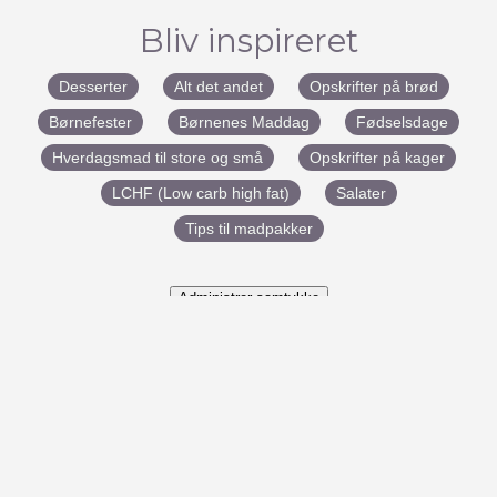
Bliv inspireret
Desserter
Alt det andet
Opskrifter på brød
Børnefester
Børnenes Maddag
Fødselsdage
Hverdagsmad til store og små
Opskrifter på kager
LCHF (Low carb high fat)
Salater
Tips til madpakker
Administrer samtykke
#BenedictesMad
Udviklet af:
Marketingfabrikken
– Copyright
Benedictes Mad ©