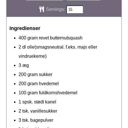
Servings:
Ingredienser
400
gram
revet butternutsquash
2
dl
olie(smagsneutral. f.eks. majs eller
vindruekerne)
3
æg
200
gram
sukker
200
gram
hvedemel
100
gram
fuldkornshvedemel
1
spsk.
stødt kanel
2
tsk.
vanillesukker
3
tsk.
bagepulver