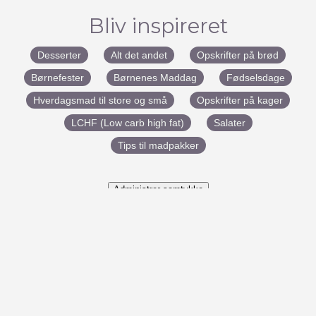
Bliv inspireret
Desserter
Alt det andet
Opskrifter på brød
Børnefester
Børnenes Maddag
Fødselsdage
Hverdagsmad til store og små
Opskrifter på kager
LCHF (Low carb high fat)
Salater
Tips til madpakker
Administrer samtykke
#BenedictesMad
Udviklet af:
Marketingfabrikken
– Copyright
Benedictes Mad ©