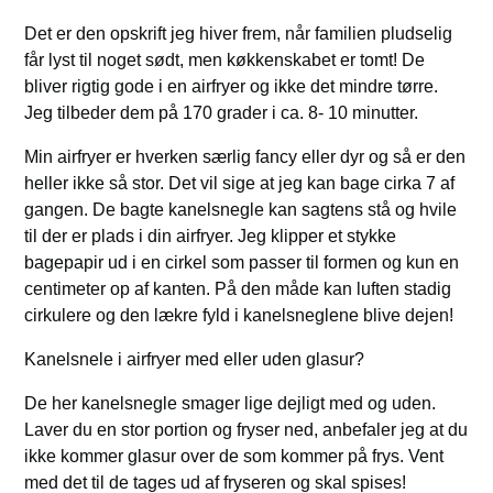
Det er den opskrift jeg hiver frem, når familien pludselig
får lyst til noget sødt, men køkkenskabet er tomt! De
bliver rigtig gode i en airfryer og ikke det mindre tørre.
Jeg tilbeder dem på 170 grader i ca. 8- 10 minutter.
Min airfryer er hverken særlig fancy eller dyr og så er den
heller ikke så stor. Det vil sige at jeg kan bage cirka 7 af
gangen. De bagte kanelsnegle kan sagtens stå og hvile
til der er plads i din airfryer. Jeg klipper et stykke
bagepapir ud i en cirkel som passer til formen og kun en
centimeter op af kanten. På den måde kan luften stadig
cirkulere og den lækre fyld i kanelsneglene blive dejen!
Kanelsnele i airfryer med eller uden glasur?
De her kanelsnegle smager lige dejligt med og uden.
Laver du en stor portion og fryser ned, anbefaler jeg at du
ikke kommer glasur over de som kommer på frys. Vent
med det til de tages ud af fryseren og skal spises!